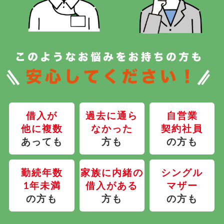
借入が
過去に通ら
自営業
他に複数
なかった
契約社員
あっても
方も
の方も
勤続年数
家族に内緒の
シングル
1年未満
借入がある
マザー
の方も
方も
の方も