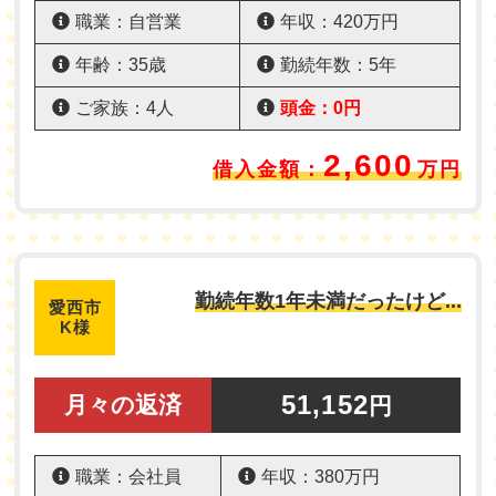
職業：自営業
年収：420万円
年齢：35歳
勤続年数：5年
ご家族：4人
頭金：0円
2,600
借入金額：
万円
勤続年数1年未満だったけど...
愛西市
K様
51,152
月々の返済
円
職業：会社員
年収：380万円