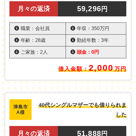
59,296
月々の返済
円
職業：会社員
年収：350万円
年齢：28歳
勤続年数：3年
ご家族：2人
頭金：0円
2,000
借入金額：
万円
40代シングルマザーでも借りられま
津島市
A様
した
51,888
月々の返済
円