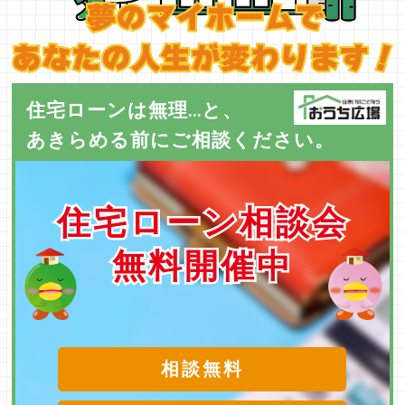
住宅ローンは無理...と、
あきらめる前にご相談ください。
住宅ローン相談会
住宅ローン相談会
無料開催中
無料開催中
相談無料