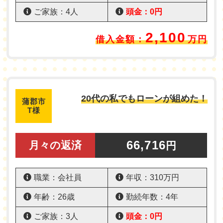
ご家族：4人
頭金：0円
2,100
借入金額：
万円
20代の私でもローンが組めた！
蒲郡市
T様
66,716
月々の返済
円
職業：会社員
年収：310万円
年齢：26歳
勤続年数：4年
ご家族：3人
頭金：0円