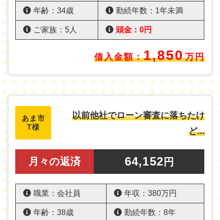
年齢：34歳
勤続年数：1年未満
ご家族：5人
頭金：0円
1,850
借入金額：
万円
以前他社でローン審査に落ちたけ
あま市
T様
ど...
64,152
月々の返済
円
職業：会社員
年収：380万円
年齢：38歳
勤続年数：8年