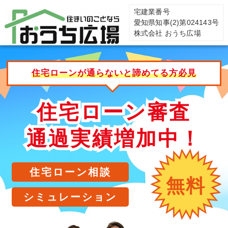
宅建業番号
愛知県知事(2)第024143号
株式会社 おうち広場
住宅ローンが通らないと諦めてる方必見
住宅ローン審査
住宅ローン審査
通過実績増加中！
通過実績増加中！
住宅ローン相談
無料
シミュレーション